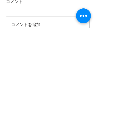
コメント
コメントを追加…
​・
よくある質問
・
重要事項説明
・
会員規約
・
貸渡約款
・
プライバシーポリシー
・
特定商取引に基づく表記