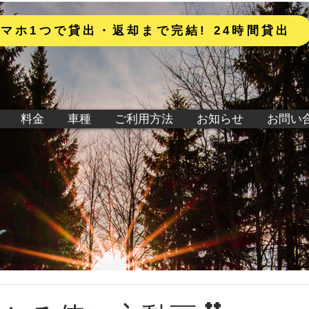
マホ1つで貸出・返却まで完結! 24時間貸出
料金
車種
ご利用方法
お知らせ
お問い