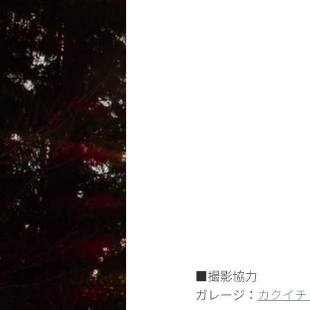
■撮影協力
ガレージ：
カクイチ A