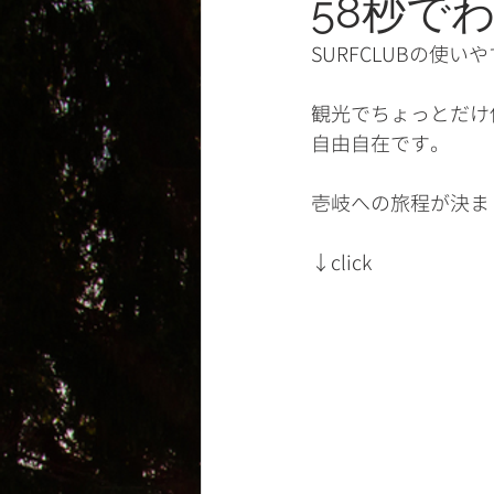
58秒で
SURFCLUBの使
観光でちょっとだけ
自由自在です。
壱岐への旅程が決ま
↓click