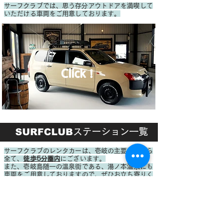
​サーフクラブでは、思う存分アウトドアを満喫して
いただける車両をご用意しております。
Click！
SURFCLUB
ステーション一覧
サーフクラブのレンタカーは、壱岐の主要な港から
全て、
徒歩5分圏内
にございます。
また、壱岐島随一の温泉街である、湯ノ本温泉にも
車両をご用意しておりますので、
​ぜひお立ち寄りく
ださい。
GONOURA