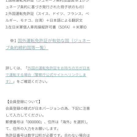
1.国際運転免許証（ジュネーブ条約加盟国
がジ
ュネーブ条約に基づき発行された冊子状のもの）
2.外国運転免許証（スイス、ドイツ、フランス、ベ
ルギー、モナコ、台湾）＋日本語による翻訳文
3.在日米軍個人車両操縦許可書（SOFA）＋米軍ID
　※1	
国外運転免許証が有効な国（ジュネー
ブ条約締約国等一覧）
詳しくは、「
外国の運転免許証をお持ちの方が日本
で運転する場合（警察庁公式サイトへリンクしま
す）
」をご確認ください。
【会員登録について】
会員登録の様式が日本バージョンの為、下記に注意
して入力してください。
郵便番号は「0000000」、住所は「海外」を選択し
て、住所の入力をお願いします。
免許証番号は数字12桁が必要です。合わない場合は