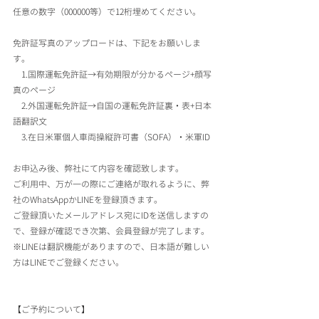
任意の数字（000000等）で12桁埋めてください。
免許証写真のアップロードは、下記をお願いしま
す。
　1.国際運転免許証→有効期限が分かるページ+顔写
真のページ
　2.外国運転免許証→自国の運転免許証裏・表+日本
語翻訳文
　3.在日米軍個人車両操縦許可書（SOFA）・米軍ID
お申込み後、弊社にて内容を確認致します。
ご利用中、万が一の際にご連絡が取れるように、弊
社のWhatsAppかLINEを登録頂きます。
ご登録頂いたメールアドレス宛にIDを送信しますの
で、登録が確認でき次第、会員登録が完了します。
※LINEは翻訳機能がありますので、日本語が難しい
方はLINEでご登録ください。
【ご予約について】