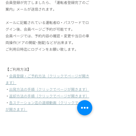
会員登録が完了しましたら、「運転者登録完了のご
案内」メールが送信されます。
メールに記載されている運転者ID・パスワードでロ
グイン後、会員ページご予約が可能です。
会員ページでは、予約内容の確認・変更や当日の車
両操作(ドアの開錠･施錠)などが出来ます。
ご利用日時迄にログインをお願い致します。
【ご利用方法】
・
会員登録・ご予約方法（クリックでページが開き
ます）
・
出発方法の手順（クリックでページが開きます）
・
返却方法の手順（クリックでページが開きます）
・
各ステーション迄の道順動画（クリックでページ
が開きます）
ご不明な点がございましたら、メール